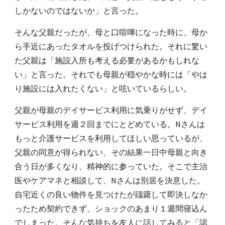
しかないのではないか」と言った。
そんな父親だったが、母と口喧嘩になった時に、母か
ら手近にあったタオルを投げつけられた。それに驚い
た父親は「施設入所も考える必要があるかもしれな
い」と言った。それでも母親が穏やかな時には「やは
り施設には入れたくない」と呟いているらしい。
父親が母親のデイサービス利用に気乗りがせず、デイ
サービス利用を週２回までにとどめている。Nさんは
もっと介護サービスを利用してほしい思っているが、
父親の同意が得られない、その結果一日中母親と向き
合う日が多くなり、精神的に参っていた。そこで主治
医やケアマネと相談して、Nさんは別居を決意した。
自宅近くの良い物件を見つけたが躊躇して即決しなか
ったため契約できず、ショックのあまり１週間寝込ん
でしまった。そんな気持ちを友人に話してみると「認