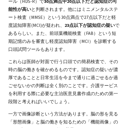
ール（HDS-R）で
30点満点中20点以下だと認知症の可
能性が高い
と判断されます。他にはミニメンタルステ
ート検査（MMSE）という30点満点で27点以下だと軽
度認知障害(MCI)が疑われ、
23点以下が認知症の疑い
で
あるらしい。また、前頭葉機能検査（FAB）という短
期記憶のみを審査し軽度認知障害（MCI）を診断する
口頭試問ツールもあります。
これらは医師が対面で行う口頭での簡易検査で、その
時の脳の働きを確かめるものです。認知症の疑いが濃
厚であることと日常生活を今まで通りに過ごせるか過
ごせないかの判断は全く別のことです。介護サービス
を利用する際に必要な主治医意見書作成のための第一
段階と考えればいいでしょう。
一方で画像診断という方法があります。脳の形を見る
「形態画像」と脳の働きを知るための「機能画像」の