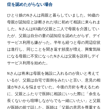
症を認めたがらない場合
ひとり娘のNさんは両親と暮らしていました。90歳の
母親が認知症と診断された頃に初めて相談に来られま
した。Nさんは83歳の父親と二人で母親を介護してい
たが、父親は自分の妻の認知症を認めたがらず、デイ
サービス利用も嫌がった。半年も経つと母の周辺症状
は進行し、同じことを聞き返す頻度が増え、興奮気味
になる母親に不安になったNさんは父親を説得しデイ
サービス利用を始めた。
Nさんは将来は母親を施設に入れるのが良いと考えて
いるが、父親は自宅で面倒をみたいと言い、意見の相
違がNさんを悩ませていた。今後の方針を考えるため
に、父親とふたりで医師に相談にいった際に「余生も
長くないから喧嘩しながらでも一緒にいたい」と父親
が医師の前で話した。医師は「父親の意思を尊重する