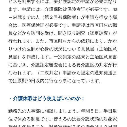
ビスを利用するには、要介護認定の申請が必要になり
ます。申請には、介護保険被保険者証が必要です。40
～64歳までの人（第２号被保険者）が申請を行なう場
合は、医療保険証が必要です。申請後は市区町村の職
員などから訪問を受け、聞き取り調査（認定調査）が
行われます。また、市区町村からの依頼により、かか
りつけの医師が心身の状況について意見書（主治医意
見書）を作成します。一次判定の結果と主治医意見書
に基づき、介護認定審査会による要介護度の判定が行
なわれます。（二次判定）申請から認定の通知発送ま
では原則30日以内に行なう事になっています。
・介護休暇はどう使えばいいのか：
勤務先の人事部に相談しましょう。年間５日、半日単
位で休める制度です。使えるのは要介護状態の対象家
族が１名居ること。対象家族が２名の場合は１０日間