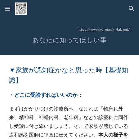
Skip to main content
Skip to navigation
https://www.kamigaki-lab.net/
あなたに知ってほしい事
▼
家族
が認知症かなと思った時
【
基礎知
識
】
・どこに受診すればいいのか：
まずはかかりつけの診療所へ。なければ「物忘れ外
来、精神科、神経内科、老年科」などの診療科に同伴
し受診に付き添いましょう。そこで家族が感じている
違和感を医師に率直に伝えてください。
本人の様子を