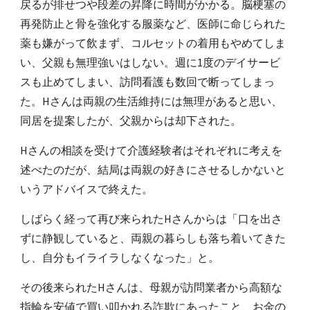
戻るが排せつや段差の昇降に時間がかかる。脳梗塞の
再発防止と骨を強化する服薬など、医師に命じられた
薬も嫌がって飲まず、コルセットの着用もやめてしま
い、父親も無理強いはしない。週に1度のデイサービ
スも止めてしまい、訪問看護も数回で断ってしまっ
た。Hさんは両親の生活維持には無理があると思い、
同居を提案したが、父親からは却下された。
Hさんの相談を受けて介護経験者はそれぞれに考えを
述べたのだが、結局は両親の好きにさせるしかないと
いうアドバイスで終えた。
しばらく経って再び来られたHさんからは「口を出さ
ずに静観していると、両親の暮らしも落ち着いてきた
し、自分もイライラしなくなった」と。
その後来られたHさんは、母親が訪問業者から高額な
指輪を安値で買い叩かれる詐欺にあったこと、お金の