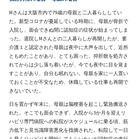
Mさんは大阪市内で79歳の母親と二人暮らししてい
た。新型コロナが蔓延している時期に、母親が骨折で
入院し、面会できぬ間に認知症の症状が
始まって
しま
った。退院しMさんとの二人暮らしが再開したが、要
介護１と認定された母親は夜中に大声を出して、近所
ともめたことがあり、とても困った。抑肝散を処方さ
れてからは少し落ち着いたが、今でも夜中に目を覚ま
すことがあり、自分も眠れない。母親を家に一人置い
ておくこと
が
不安なため、休職している仕事
も
再開
で
きないでいた
。
日を置かず年末に、母親は脳梗塞を起こし緊急搬送さ
れた。そこでも面会できず、入院から3か月を迎えリ
ハビリ専門病院
への
転院がスケジュールに
乗る
頃、筋
力低下と見当識障害悪化を指摘された。転院して一日
も早くリハビリを開始してもらいたいが認知症の進行