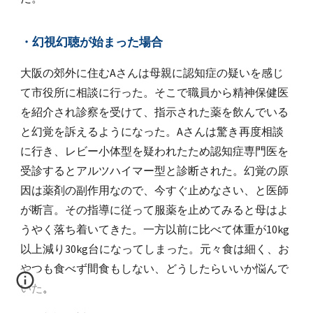
・幻視幻聴が始まった場合
大阪の郊外に住むAさんは母親に認知症の疑いを感じ
て市役所に相談に行った。そこで職員から精神保健医
を紹介され診察を受けて、指示された薬を飲んでいる
と幻覚を訴えるようになった。Aさんは驚き再度相談
に行き、レビー小体型を疑われたため認知症専門医を
受診するとアルツハイマー型と診断された。幻覚の原
因は薬剤の副作用なので、今すぐ止めなさい、と医師
が断言。その指導に従って服薬を止めてみると母はよ
うやく落ち着いてきた。一方以前に比べて体重が10kg
以上減り30kg台になってしまった。元々食は細く、お
やつも食べず間食もしない、どうしたらいいか悩んで
いた。