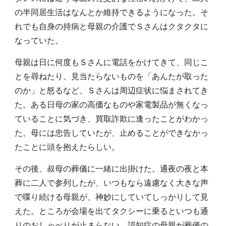
の半同居生活はなんとか維持できるようになった。そ
れでも自身の持病と母親の介護でＳさんはクタクタに
なっていた。
母親は日に何度もＳさんに電話をかけてきて、同じこ
とを尋ねたり、見当たらないものを「あんたが取った
のか」と怒るなど、Ｓさんは周辺症状に悩まされてき
た。ある日母の家の高価なものや家電製品が無くなっ
ていることに気づき、買取詐欺に逢ったことがわかっ
た。母には忠告していたが、止めることができなかっ
たことに頭を抱えたらしい。
その後、叔母の葬儀に一緒に出掛けた。通夜の夜と本
葬に二人で参列したが、いつもなら遠慮なく大きな声
で喋り続ける母親が、神妙にしていてしっかりして見
えた。ところが会場を出てタクシーに乗るといつも通
りのおしゃべりが止まらない。認知症の母親が葬儀の