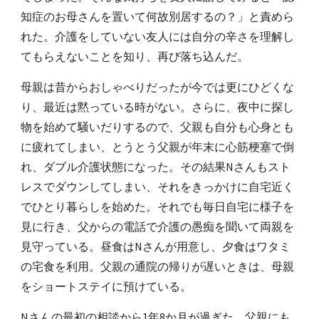
知症のお母さんを置いて何故別居するの？」と責めら
れた。介護をしていない友人には自分の辛さを理解し
てもらえないことを知り、再び落ち込んだ。
母親は昔からおしゃべりだったが今では更にひどくな
り、最近は黙っている時がない。さらに、夜中に探し
物を始めて騒いだりするので、父親も自分も心身とも
に疲れてしまい、とうとう父親が年末に心筋梗塞で倒
れ、ダブル介護状態になった。その結果Nさんもスト
レスでダウンしてしまい、それをきっかけに自宅近く
でひとり暮らしを始めた。それでも毎日自宅に様子を
見に行き、父からの電話で介護の愚痴を聞いて両親を
見守っている。昼食はNさんが用意し、夕食はワタミ
の宅食を利用。父親の通院の帰りが遅いときは、母親
をショートステイに預けている。
Nさんの最初の相談から1年8か月が過ぎた。父親にも