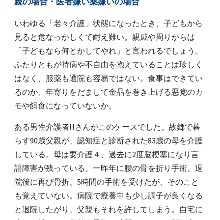
親の場合・医者嫌い薬嫌いの場合
いわゆる「老々介護」状態になったとき、子どもから
見ると危なっかしくて耐え難い。親戚や周りからは
「子どもなら何とかしてやれ」と言われるでしょう。
ふたりともが持病や不自由を抱えていることは珍しく
はなく、服薬も通院も容易ではない。食事はできてい
るのか、年寄りをだまして金品を巻き上げる悪党のカ
モや餌食になっていないか。
ある男性介護者Hさんがこのケースでした。故郷で暮
らす90歳父親が、認知症と診断された83歳
の
母を介護
している。母は要介護４、過去に2度脳梗塞になり言
語障害が残っている。一昨年に腰の骨を折り手術、退
院後に再び骨折、5時間の手術を受けたが、そのこと
も覚えていない。病院で療養中も少し調子が良くなる
と退院したがり、父親もそれを許してしまう。自宅に