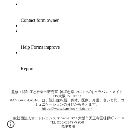
監修：認知症と社会の研究室 神垣忠幸 2021.03/キャラバン・メイト
No.大阪-26-0237
KAMIGAKI-LAB.NET
は、認知症を脳、身体、医療、介護、老いと死、コ
ミュニケーションの分野から考えます。
https://www.kamigaki-lab.net/
一般社団法人オートレランス
〒543-0023 大阪市天王寺区味原町７ー６
TEL 050-5849-9938
管理者用