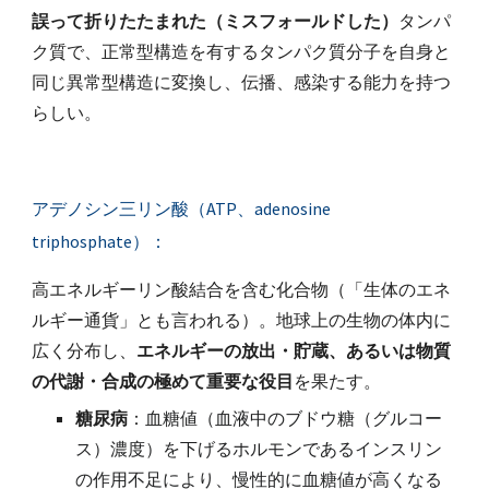
誤って折りたたまれた（ミスフォールドした）
タンパ
ク質で、正常型構造を有するタンパク質分子を自身と
同じ異常型構造に変換し、伝播、感染する能力を持つ
らしい。
アデノシン三リン酸（ATP、adenosine 
triphosphate）：
高エネルギーリン酸結合を含む化合物（「生体のエネ
ルギー通貨」とも言われる）。地球上の生物の体内に
広く分布し、
エネルギーの放出・貯蔵、あるいは物質
の代謝・合成の極めて重要な役目
を果たす。
糖尿病
：
血糖値（血液中のブドウ糖（グルコー
ス）濃度）を下げるホルモンであるインスリン
の作用不足により、慢性的に血糖値が高くなる