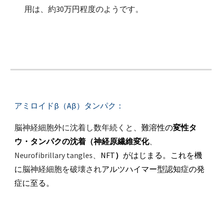
用は、約30万円程度のようです。
アミロイドβ（Aβ）タンパク：
脳神経細胞外に沈着し数年続くと、
難溶性の
変性
タ
ウ・タンパク
の沈着（神経原繊維変化
、
Neurofibrillary tangles
、
NFT
）
がはじまる。これを機
に
脳神経細胞を破壊され
アルツハイマー型認知症の発
症に至る。