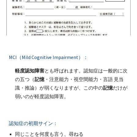
MCI（Mild Cognitive Impairment）：
軽度認知障害
とも呼ばれます。認知症は一般的に次
の五つ（
記憶
・注意能力・視空間能力・言語 見当
識・推論）が弱くなりますが、この中の
記憶
だけが
弱いのが軽度認知障害。
認知症の初期サイン：
同じことを何度も言う、尋ねる