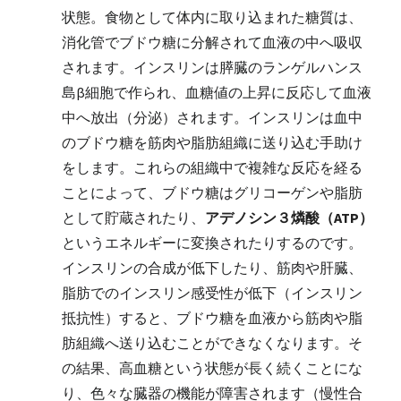
状態。食物として体内に取り込まれた糖質は、
消化管でブドウ糖に分解されて血液の中へ吸収
されます。インスリンは膵臓のランゲルハンス
島β細胞で作られ、血糖値の上昇に反応して血液
中へ放出（分泌）されます。インスリンは血中
のブドウ糖を筋肉や脂肪組織に送り込む手助け
をします。これらの組織中で複雑な反応を経る
ことによって、ブドウ糖はグリコーゲンや脂肪
として貯蔵されたり、
アデノシン３燐酸（ATP）
というエネルギーに変換されたりするのです。
インスリンの合成が低下したり、筋肉や肝臓、
脂肪でのインスリン感受性が低下（インスリン
抵抗性）すると、ブドウ糖を血液から筋肉や脂
肪組織へ送り込むことができなくなります。そ
の結果、高血糖という状態が長く続くことにな
り、色々な臓器の機能が障害されます（慢性合