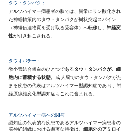
タウ・タンパク：
アルツハイマー病患者の脳では、異常にリン酸化され
た神経軸策内のタウ・タンパクが樹状突起スパイン
（神経伝達物質を受け取る受容体）へ
転移
し、
神経変
性
が引き起こされる。
タウオパチー：
微小管結合蛋白のひとつである
タウ・タンパク
が、細
胞内に蓄積する状態
。成 人脳での
タウ・タンパク
がた
まる疾患の代表はアルツハイマー型認知症であ り、神
経原線維変化型認知症もこれに含まれる。
アルツハイマー病への関与：
認知症の代表的な疾患であるアルツハイマー病患者の
脳神経組織における顕著な特徴は、
細胞外のアミロイ