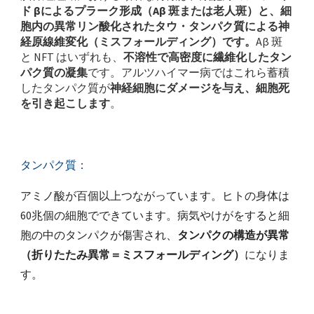
ド βによるプラーク形成（Aβ 斑または老人斑）と、細
胞内の異常リン酸化されたタウ・タンパク質による神
経原線維変化（ミスフォールディング）です。
Aβ 斑
と NFT はいずれも、
不溶性で高密度に繊維化したタン
パク質の凝集
です。アルツハイマー病ではこれら蓄積
したタンパク質が
神経細胞にダメージを与え、細胞死
を引き起こします
。
タンパク質：
アミノ酸が百個以上つながっています。ヒトの身体は
60兆個の細胞でできています。病気やけがをすると細
胞の中のタンパクが傷害され、
タンパクの構造が異常
（折りたたみ異常＝ミスフォールディング）
になりま
す。