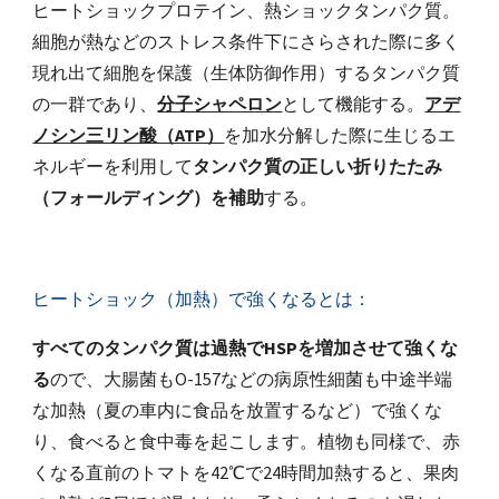
ヒートショックプロテイン、熱ショックタンパク質。
細胞が熱などのストレス条件下にさらされた際に多く
現れ出て細胞を保護（生体防御作用）するタンパク質
の一群であり、
分子シャペロン
として機能する。
アデ
ノシン三リン酸（ATP）
を加水分解した際に生じるエ
ネルギーを利用して
タンパク質の正しい折りたたみ
（フォールディング）を補助
する。
ヒートショック（加熱）で強くなるとは：
すべてのタンパク質は過熱でHSPを増加させて強くな
る
ので、大腸菌もO-157などの病原性細菌も中途半端
な加熱（夏の車内に食品を放置するなど）で強くな
り、食べると食中毒を起こします。植物も同様で、赤
くなる直前のトマトを42℃で24時間加熱すると、果肉