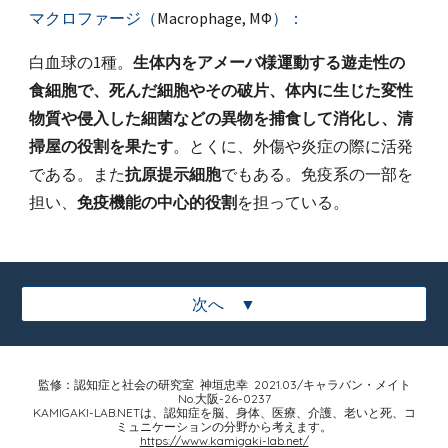
マクロファージ（
Macrophage, MΦ
）：
白血球の1種。
生体内をアメーバ様運動する遊走性の
食細胞で、死んだ細胞やその破片、体内に生じた変性
物質や侵入した細菌などの異物を捕食して消化し、清
掃屋の役割を果たす
。とくに、外傷や炎症の際に活発
である。また
抗原提示細胞
でもある。免疫系の一部を
担い、
免疫機能の中心的役割
を担っている。
次へ ▼
監修：認知症と社会の研究室 神垣忠幸 2021.03/キャラバン・メイト
No.大阪-26-0237
KAMIGAKI-LAB.NET
は、認知症を脳、身体、医療、介護、老いと死、コ
ミュニケーションの分野から考えます。
https://www.kamigaki-lab.net/